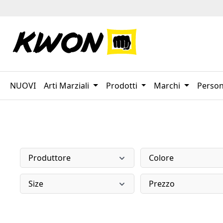
sa al contenuto principale
Salta alla ricerca
Passa alla navigazione principale
NUOVI
Arti Marziali
Prodotti
Marchi
Person
Produttore
Colore
Size
Prezzo