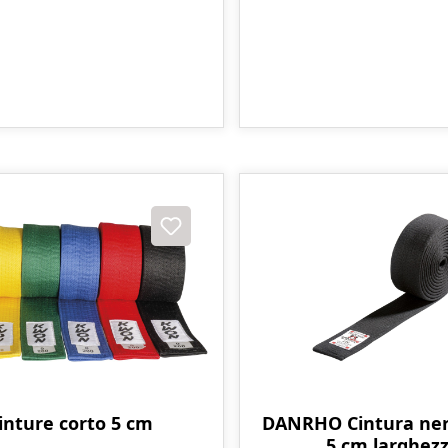
inture corto 5 cm
DANRHO Cintura ner
5 cm larghez