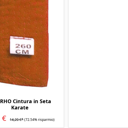
RHO Cintura in Seta
Karate
0 €
14,20 €*
(72.54% risparmio)