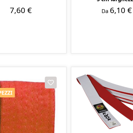
7,60 €
6,10 €
Da
PEZZI
PEZZI