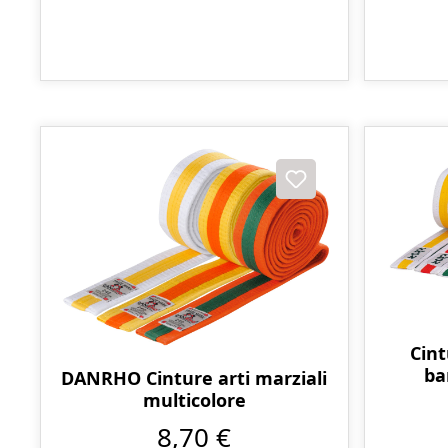
Cint
ba
DANRHO Cinture arti marziali
multicolore
8,70 €