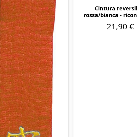
Cintura reversi
rossa/bianca - rico
dalla WUKF
21,90 €