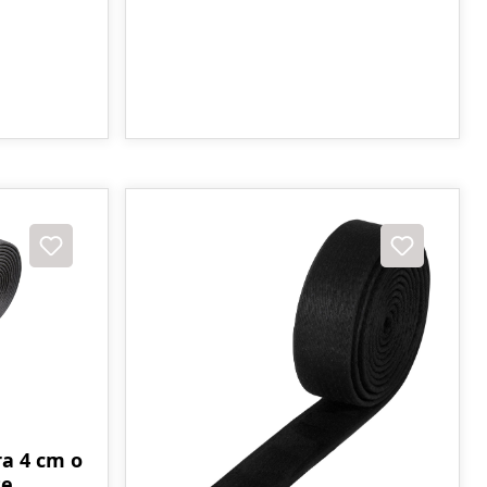
a 4 cm o
ze