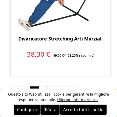
Divaricatore Stretching Arti Marziali
38,30 €
49,90 €*
(23.25% risparmio)
Pagina
Pagina
Pagina
1
2
3
Questo sito Web utilizza i cookie per garantire la migliore
esperienza possibile.
Ulteriori informazioni...
Configura
Rifiuta
Accetta tutti i cookie