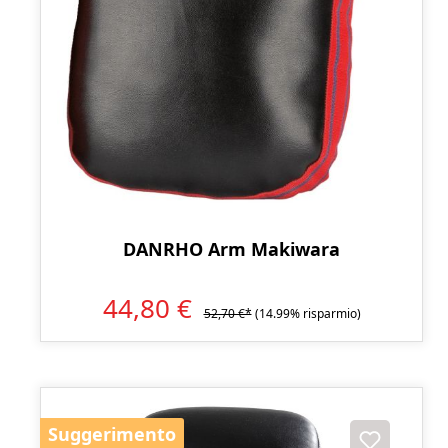
DANRHO Arm Makiwara
44,80 €
52,70 €*
(14.99% risparmio)
Suggerimento