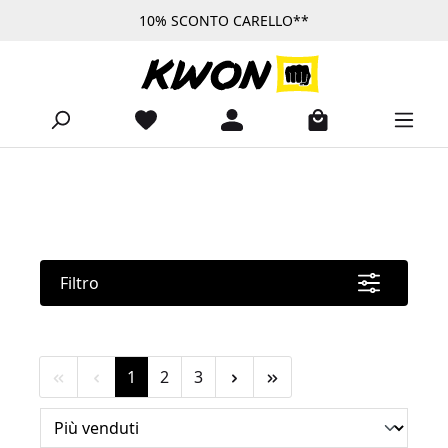
10% SCONTO CARELLO**
Passa al contenuto principale
Filtro
Pagina
Pagina
Pagina
1
2
3