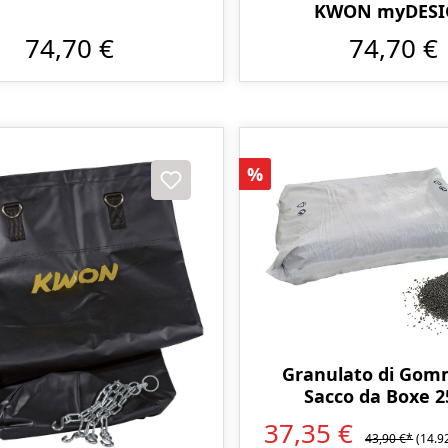
KWON myDES
74,70 €
74,70 €
Sconto
%
Granulato di Gom
Sacco da Boxe 2
37,35 €
43,90 €*
(14.9