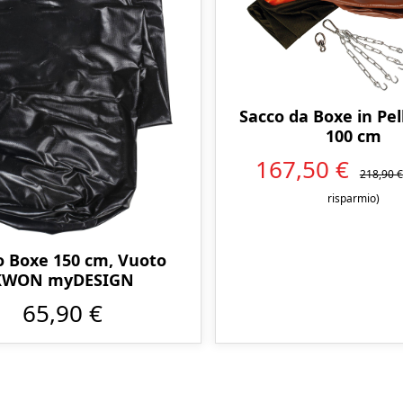
Sacco da Boxe in Pel
100 cm
167,50 €
218,90 
risparmio)
o Boxe 150 cm, Vuoto
KWON myDESIGN
65,90 €