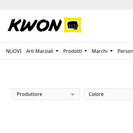
sa al contenuto principale
Salta alla ricerca
Passa alla navigazione principale
NUOVI
Arti Marziali
Prodotti
Marchi
Person
Produttore
Colore