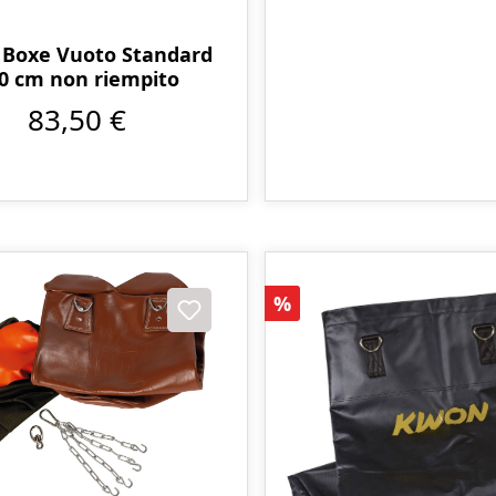
 Boxe Vuoto Standard
0 cm non riempito
83,50 €
Sconto
%