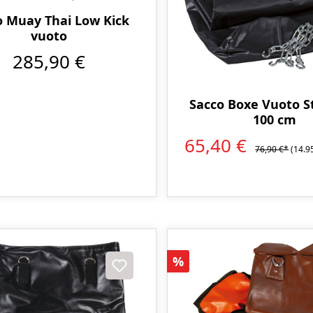
o Muay Thai Low Kick
vuoto
285,90 €
Sacco Boxe Vuoto S
100 cm
65,40 €
76,90 €*
(14.9
Sconto
%