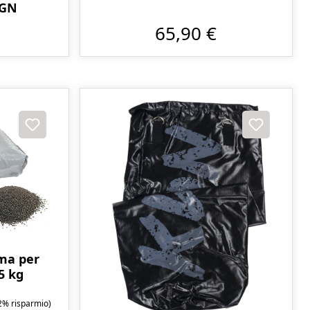
IGN
65,90 €
ma per
5 kg
2% risparmio)