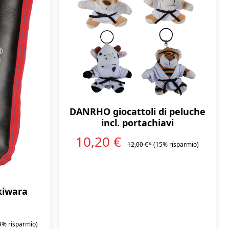
DANRHO giocattoli di peluche
incl. portachiavi
10,20 €
12,00 €*
(15% risparmio)
iwara
9% risparmio)