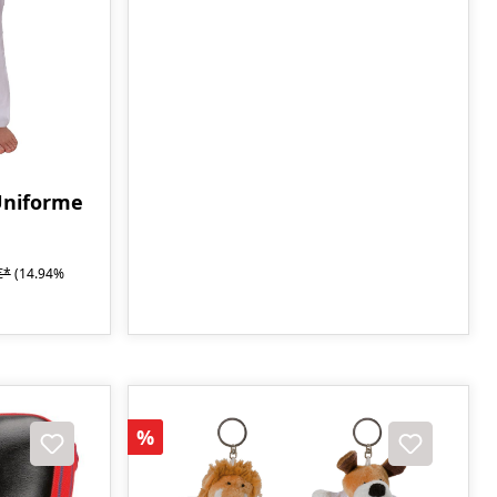
Uniforme
€*
(14.94%
Sconto
%