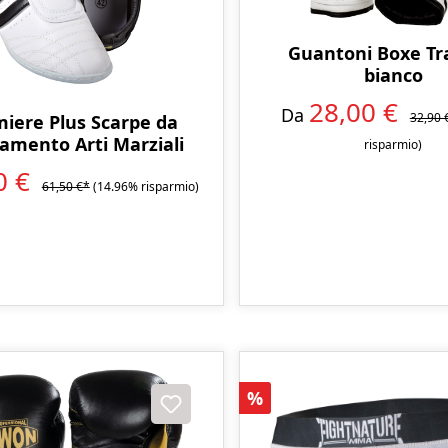
Guantoni Boxe Tr
bianco
28,00 €
Da
32,90 
iere Plus Scarpe da
namento Arti Marziali
risparmio)
0 €
61,50 €*
(14.96% risparmio)
Sconto
%