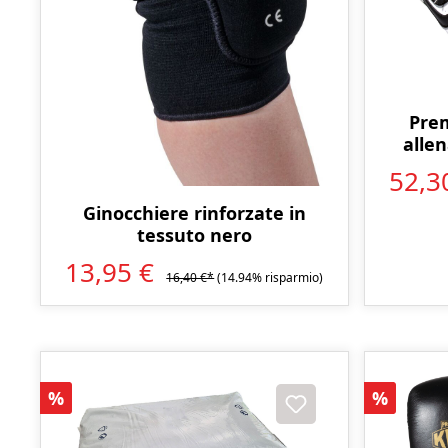
Prem
alle
52,3
Ginocchiere rinforzate in
tessuto nero
13,95 €
16,40 €*
(14.94% risparmio)
Sconto
Sconto
%
%