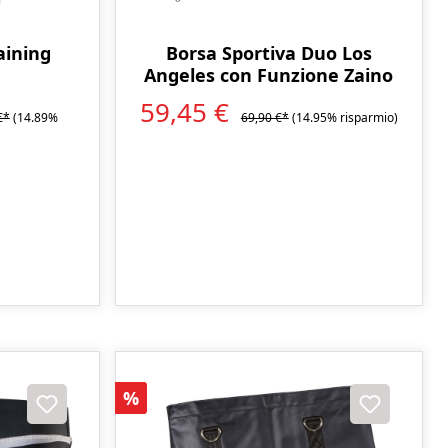
aining
Borsa Sportiva Duo Los
Angeles con Funzione Zaino
59,45 €
€*
(14.89%
69,90 €*
(14.95% risparmio)
Sconto
%