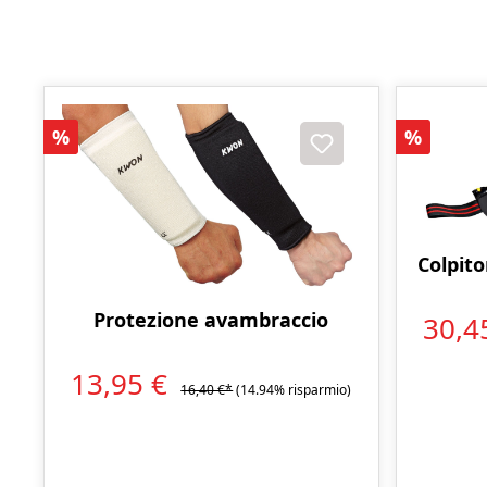
Sconto
Sconto
%
%
Colpit
Protezione avambraccio
30,4
13,95 €
16,40 €*
(14.94% risparmio)