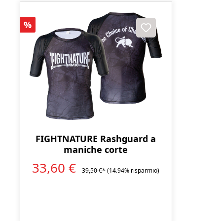
Sconto
%
FIGHTNATURE Rashguard a
maniche corte
33,60 €
39,50 €*
(14.94% risparmio)