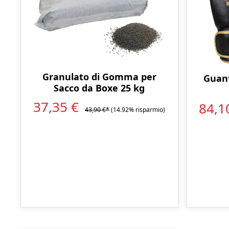
Granulato di Gomma per
Guant
Sacco da Boxe 25 kg
37,35 €
84,1
43,90 €*
(14.92% risparmio)