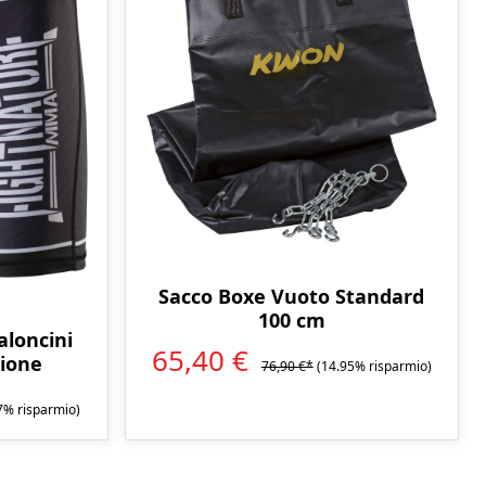
Sacco Boxe Vuoto Standard
100 cm
loncini
65,40 €
sione
76,90 €*
(14.95% risparmio)
7% risparmio)