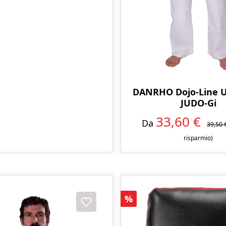
DANRHO Dojo-Line 
JUDO-Gi
33,60 €
Da
39,50 
risparmio)
Sconto
%