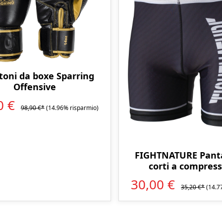
oni da boxe Sparring
Offensive
0 €
98,90 €*
(14.96% risparmio)
FIGHTNATURE Panta
corti a compres
30,00 €
35,20 €*
(14.7