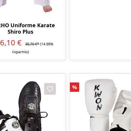
HO Uniforme Karate
Shiro Plus
6,10 €
30,70 €*
(14.98%
risparmio)
Sconto
%