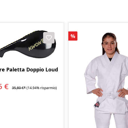
Sconto
%
ore Paletta Doppio Loud
5 €
35,80 €*
(14.94% risparmio)