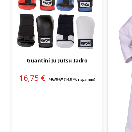
Guantini Ju Jutsu Iadro
16,75 €
19,70 €*
(14.97% risparmio)