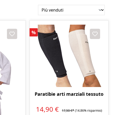
Sconto
%
Paratibie arti marziali tessuto
14,90 €
17,50 €*
(14.86% risparmio)