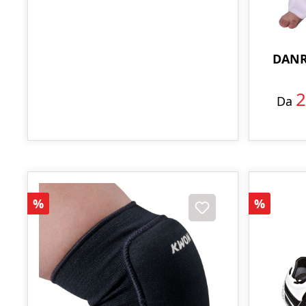
DANR
2
Da
Sconto
Sconto
%
%