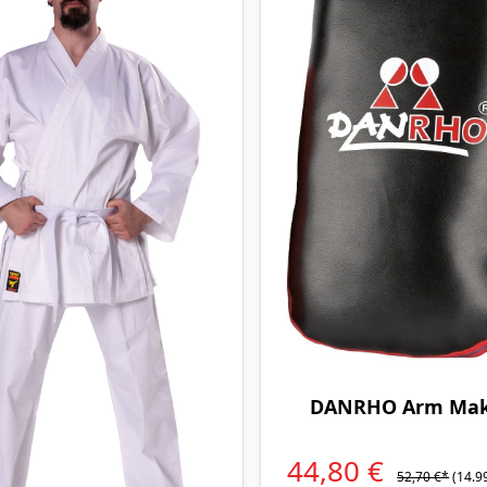
DANRHO Arm Mak
44,80 €
52,70 €*
(14.9