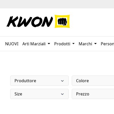
sa al contenuto principale
Salta alla ricerca
Passa alla navigazione principale
NUOVI
Arti Marziali
Prodotti
Marchi
Person
Produttore
Colore
Size
Prezzo