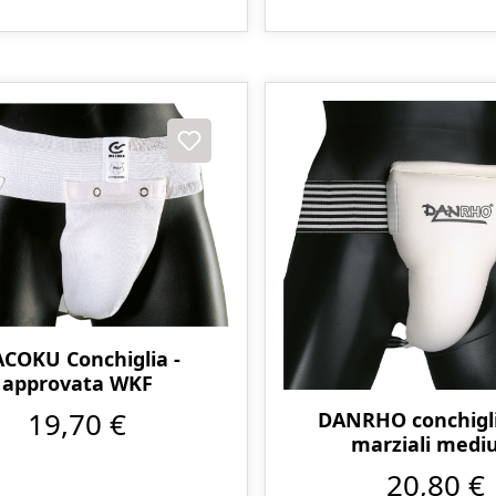
COKU Conchiglia -
approvata WKF
19,70 €
DANRHO conchigli
marziali med
20,80 €