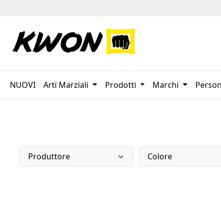
sa al contenuto principale
Salta alla ricerca
Passa alla navigazione principale
NUOVI
Arti Marziali
Prodotti
Marchi
Person
Produttore
Colore