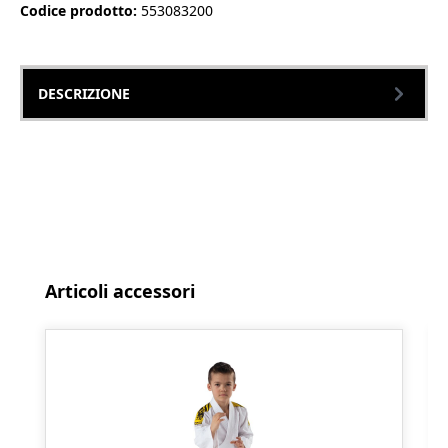
Codice prodotto:
553083200
DESCRIZIONE
Salta la galleria dei prodotti
Articoli accessori