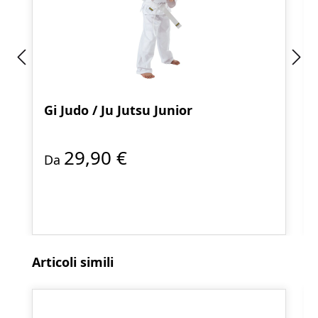
Gi Judo / Ju Jutsu Junior
29,90 €
Da
Salta la galleria dei prodotti
Articoli simili