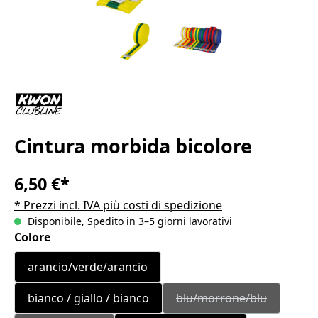
Cintura morbida bicolore
6,50 €*
* Prezzi incl. IVA più costi di spedizione
Disponibile, Spedito in 3–5 giorni lavorativi
Seleziona
Colore
arancio/verde/arancio
bianco / giallo / bianco
blu/morrone/blu
(Questa opzione non